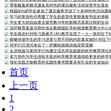
墨香氤氲笔锋流通各具特色的课后服务活动深受学生喜欢
校园80%的学生参加了课后服务开设了十多种特色活动课
学习的复杂性也尊重了学生的差异性更能激发学生的潜能
学生更大的自由度去探究教与学的新模式革新过程的生动
深挖教育渠道功用价值从教师团队学科精准教育两大中心
学生推送针对性习题展开1对1教导实现了一人一策对症下
能够依据学生的学习进度引荐不同的内容真实做到‘对症下
同学们沉浸式体会了一把撕纸插画游戏深受震撼
走进校园与老同学们沟通交流共同实践新的科学教育理论
多方协作为学生供给丰富的科学教育资源供给更多的科学
强化实践才能教育的实践性要求既要具有扎实的专业知识
首页
上一页
1
2