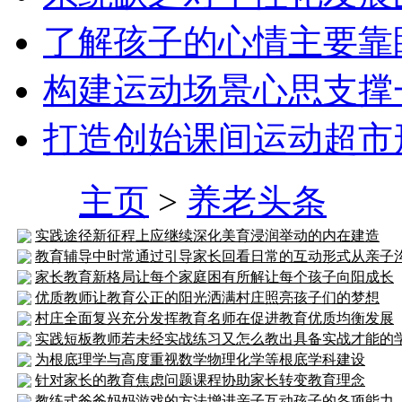
了解孩子的心情主要靠
构建运动场景心思支撑
打造创始课间运动超市
主页
>
养老头条
实践途径新征程上应继续深化美育浸润举动的内在建造
教育辅导中时常通过引导家长回看日常的互动形式从亲子
家长教育新格局让每个家庭困有所解让每个孩子向阳成长
优质教师让教育公正的阳光洒满村庄照亮孩子们的梦想
村庄全面复兴充分发挥教育名师在促进教育优质均衡发展
实践短板教师若未经实战练习又怎么教出具备实战才能的
为根底理学与高度重视数学物理化学等根底学科建设
针对家长的教育焦虑问题课程协助家长转变教育理念
教练式爸爸妈妈游戏的方法增进亲子互动孩子的各项能力