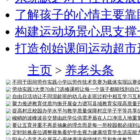
了解孩子的心情主要靠
构建运动场景心思支撑
打造创始课间运动超市
主页
>
养老头条
不同于田间劳作实践小学以劳作技术竞赛为载体实现以赛
劳动实践3大类70余门选修课程让每一个孩子都能找到自
自由日活动让不同混龄班的幼儿在走班过程中相互学习互
聚力推进教育优质均衡开展奋力谱写县域教育实现高质量
提高村庄校园办学水平与教学质量保障村庄学子平等共享
峻峭的波峰波谷交替由此学位供需矛盾在人口净流入地重
要让五育并重不再是抽象的理念而是每一所校园都必须到
定时轮换座位调整视角看护学生视力健康培育学生适应能
阳光心态常态化展开心思健康讲座情绪引导和集体教导